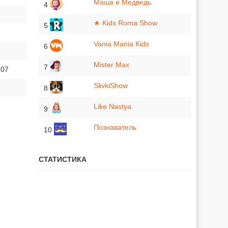
Маша и Медведь
4
★ Kids Roma Show
5
Vania Mania Kids
6
Mister Max
7
207
SlivkiShow
8
Like Nastya
9
Познаватель
10
СТАТИСТИКА