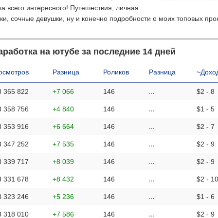
ча всего интересного! Путешествия, личная
чки, сочные девушки, ну и конечно подробности о моих топовых про
аработка на ютубе за последние 14 дней
осмотров
Разница
Роликов
Разница
~Дохо
8 365 822
+7 066
146
...
$2 - 8
8 358 756
+4 840
146
...
$1 - 5
8 353 916
+6 664
146
...
$2 - 7
8 347 252
+7 535
146
...
$2 - 9
8 339 717
+8 039
146
...
$2 - 9
8 331 678
+8 432
146
...
$2 - 1
8 323 246
+5 236
146
...
$1 - 6
8 318 010
+7 586
146
...
$2 - 9