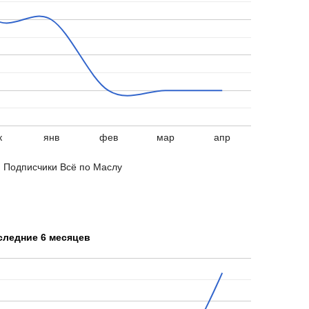
к
янв
фев
мар
апр
Подписчики Всё по Маслу
следние 6 месяцев