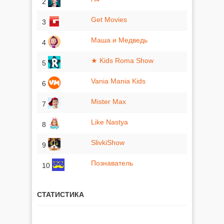
2
Get Movies
3
Маша и Медведь
4
★ Kids Roma Show
5
Vania Mania Kids
6
Mister Max
7
Like Nastya
8
SlivkiShow
9
Познаватель
10
СТАТИСТИКА