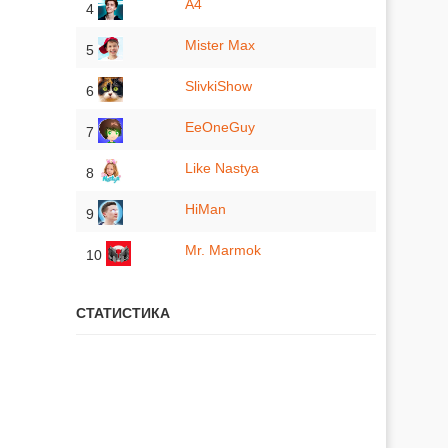
A4
4
Mister Max
5
SlivkiShow
6
EeOneGuy
7
Like Nastya
8
HiMan
9
Mr. Marmok
10
СТАТИСТИКА