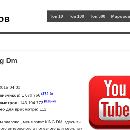
ов
Топ 10
Топ 100
Топ 500
Мировой
ng Dm
015-04-01
(374-й)
писчиков:
1 679 766
(826-й)
смотров:
143 104 772
ео для просмотра:
112
м здарово , меня зовут KING DM, здесь вы
ого интересного и полезного для себя, так