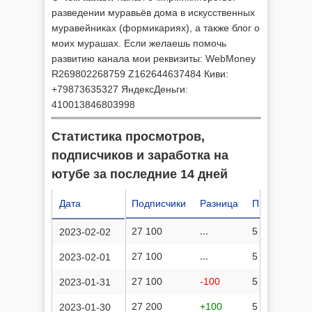
разведении муравьёв дома в искусственных
муравейниках (формикариях), а также блог о
моих мурашах. Если желаешь помочь
развитию канала мои реквизиты: WebMoney
R269802268759 Z162644637484 Киви:
+79873635327 ЯндексДеньги:
410013846803998
Статистика просмотров,
подписчиков и заработка на
ютубе за последние 14 дней
Дата
Подписчики
Разница
Просмотров
27 100
...
5 829 933
2023-02-02
27 100
...
5 829 844
2023-02-01
27 100
-100
5 829 740
2023-01-31
27 200
+100
5 829 618
2023-01-30