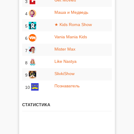
Get Movies
3
Маша и Медведь
4
★ Kids Roma Show
5
Vania Mania Kids
6
Mister Max
7
Like Nastya
8
SlivkiShow
9
Познаватель
10
СТАТИСТИКА