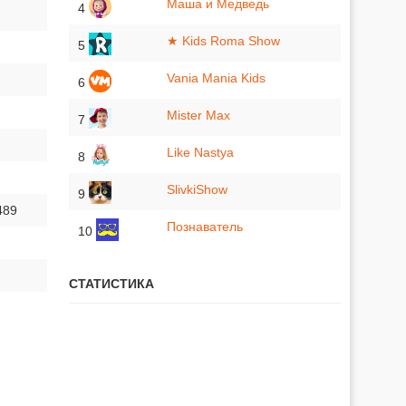
Маша и Медведь
4
★ Kids Roma Show
5
Vania Mania Kids
6
Mister Max
7
Like Nastya
8
SlivkiShow
9
489
Познаватель
10
СТАТИСТИКА