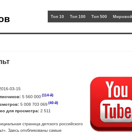
ов
Топ 10
Топ 100
Топ 500
Мировой
льт
016-03-15
(114-й)
писчиков:
5 560 000
(40-й)
смотров:
5 008 703 069
ео для просмотра:
2 511
циальная страница детского российского
ьт». Здесь опубликованы самые