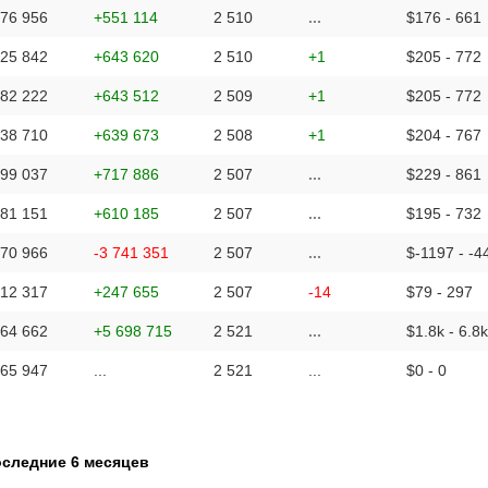
976 956
+551 114
2 510
...
$176 - 661
425 842
+643 620
2 510
+1
$205 - 772
782 222
+643 512
2 509
+1
$205 - 772
138 710
+639 673
2 508
+1
$204 - 767
499 037
+717 886
2 507
...
$229 - 861
781 151
+610 185
2 507
...
$195 - 732
170 966
-3 741 351
2 507
...
$-1197 - -4
912 317
+247 655
2 507
-14
$79 - 297
664 662
+5 698 715
2 521
...
$1.8k - 6.8k
965 947
...
2 521
...
$0 - 0
оследние 6 месяцев