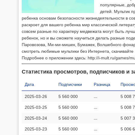
популярные, доб
детей. Мультик 
ребенка основам безопасности жизнедеятельности в 
раскроет для вашего ребенка мир классической литерат
совсем разные по характеру медвежата могут быть луч
ребенок, но и вы сможете научиться делать разные под
Паровозова, Ми-ми-мишек, Бумажек, Волшебного фонаря,
смотреть любимые мультики без Интернета, скачивайте 
Подробнее о приложении здесь: http://i-mult.ru/games/mu
Статистика просмотров, подписчиков и з
Дата
Подписчики
Разница
Просмо
2025-03-26
5 560 000
...
5 008 
2025-03-25
5 560 000
...
5 008 
2025-03-24
5 560 000
...
5 007 
2025-03-23
5 560 000
...
5 006 