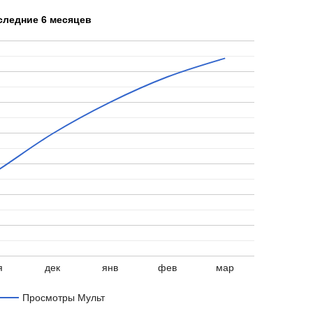
следние 6 месяцев
я
дек
янв
фев
мар
Просмотры Мульт