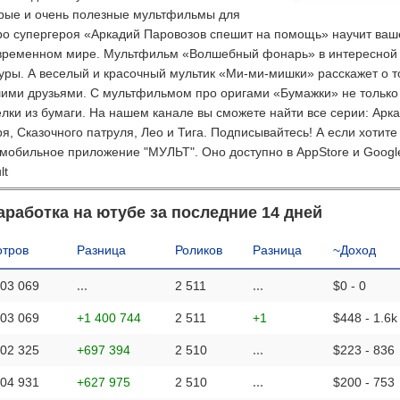
рые и очень полезные мультфильмы для
про супергероя «Аркадий Паровозов спешит на помощь» научит ваш
современном мире. Мультфильм «Волшебный фонарь» в интересно
уры. А веселый и красочный мультик «Ми-ми-мишки» расскажет о т
шими друзьями. С мультфильмом про оригами «Бумажки» не только
елки из бумаги. На нашем канале вы сможете найти все серии: Арк
 Сказочного патруля, Лео и Тига. Подписывайтесь! А если хотите
мобильное приложение "МУЛЬТ". Оно доступно в AppStore и Google
lt
аработка на ютубе за последние 14 дней
тров
Разница
Роликов
Разница
~Доход
703 069
...
2 511
...
$0 - 0
703 069
+1 400 744
2 511
+1
$448 - 1.6k
302 325
+697 394
2 510
...
$223 - 836
604 931
+627 975
2 510
...
$200 - 753