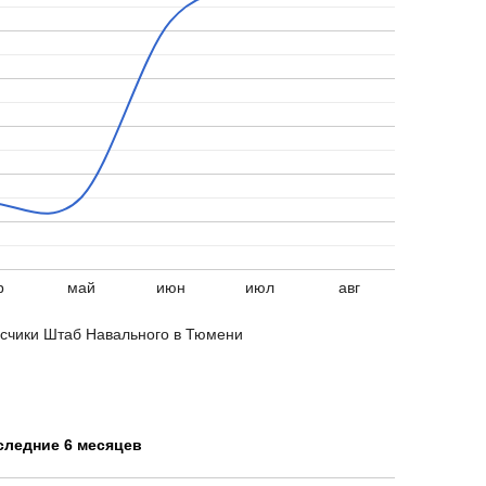
р
май
июн
июл
авг
счики Штаб Навального в Тюмени
следние 6 месяцев