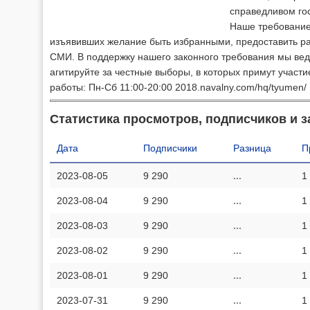
справедливом гос
Наше требование 
изъявивших желание быть избранными, предоставить ра
СМИ. В поддержку нашего законного требования мы вед
агитируйте за честные выборы, в которых примут участ
работы: Пн-Сб 11:00-20:00 2018.navalny.com/hq/tyumen/
Статистика просмотров, подписчиков и з
Дата
Подписчики
Разница
П
2023-08-05
9 290
...
1
2023-08-04
9 290
...
1
2023-08-03
9 290
...
1
2023-08-02
9 290
...
1
2023-08-01
9 290
...
1
2023-07-31
9 290
...
1