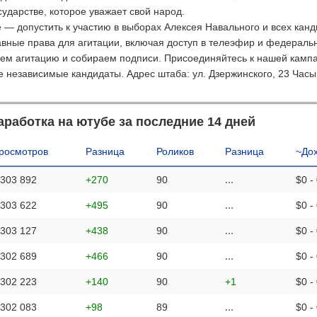
ударстве, которое уважает свой народ.
— допустить к участию в выборах Алексея Навального и всех канд
вные права для агитации, включая доступ в телеэфир и федераль
ем агитацию и собираем подписи. Присоединяйтесь к нашей камп
ие независимые кандидаты. Адрес штаба: ул. Дзержинского, 23 Часы
аработка на ютубе за последние 14 дней
росмотров
Разница
Роликов
Разница
~До
 303 892
+270
90
...
$0 -
 303 622
+495
90
...
$0 -
 303 127
+438
90
...
$0 -
 302 689
+466
90
...
$0 -
 302 223
+140
90
+1
$0 -
 302 083
+98
89
...
$0 -