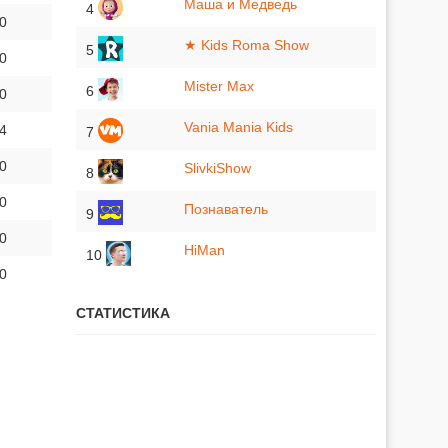
Маша и Медведь
4
 0
★ Kids Roma Show
5
 0
Mister Max
6
 0
Vania Mania Kids
 4
7
 0
SlivkiShow
8
 0
Познаватель
9
 0
HiMan
10
 0
СТАТИСТИКА