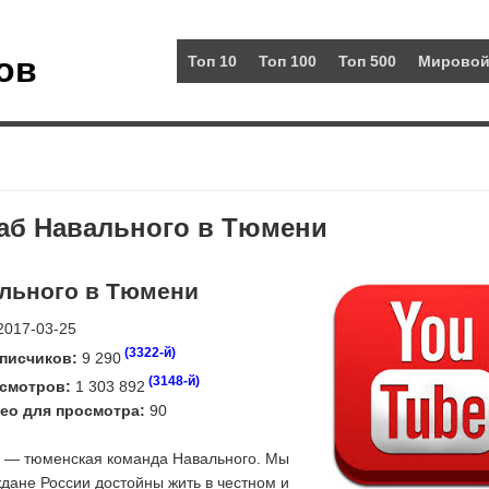
ов
Топ 10
Топ 100
Топ 500
Мировой
таб Навального в Тюмени
льного в Тюмени
017-03-25
(3322-й)
писчиков:
9 290
(3148-й)
смотров:
1 303 892
ео для просмотра:
90
— тюменская команда Навального. Мы
ждане России достойны жить в честном и