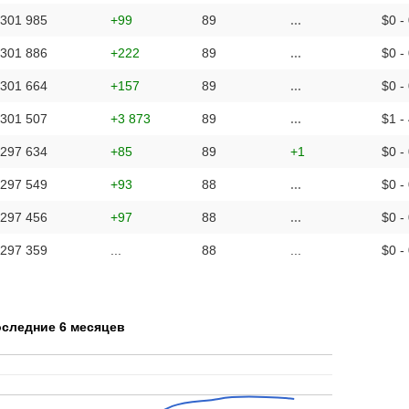
 301 985
+99
89
...
$0 -
 301 886
+222
89
...
$0 -
 301 664
+157
89
...
$0 -
 301 507
+3 873
89
...
$1 -
 297 634
+85
89
+1
$0 -
 297 549
+93
88
...
$0 -
 297 456
+97
88
...
$0 -
 297 359
...
88
...
$0 -
оследние 6 месяцев