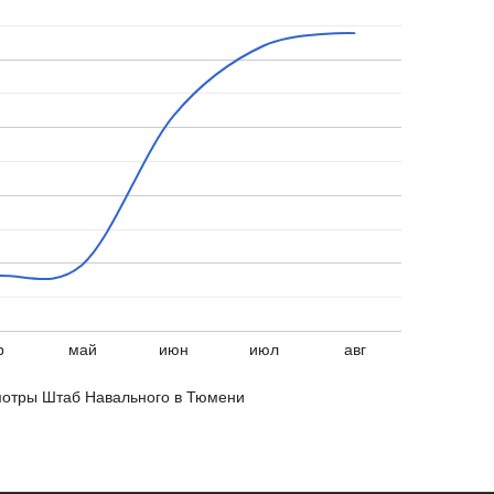
р
май
июн
июл
авг
отры Штаб Навального в Тюмени