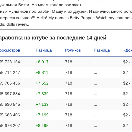
укольная Бетти. На моем канале вас ждет
ных мультиков про Барби, Машу и их друзей. И конечно, много ист
ересных видео!!! Hello! My name's Betty Puppet. Watch my channel
ds, dolls review.
аработка на ютубе за последние 14 дней
росмотров
Разница
Роликов
Разница
~До
55 723 164
+8 917
718
...
$2 -
55 714 247
+8 811
718
...
$2 -
55 705 436
+7 552
718
...
$2 -
55 697 884
+7 339
718
...
$2 -
55 690 545
+7 139
718
...
$2 -
55 683 406
+7 199
718
...
$2 -
55 676 207
+8 495
718
...
$2 -