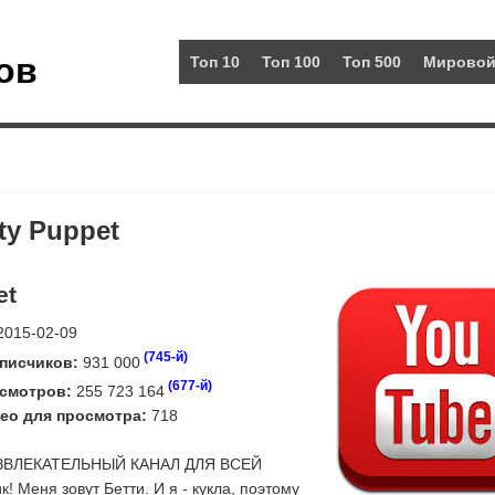
ов
Топ 10
Топ 100
Топ 500
Мировой
ty Puppet
et
015-02-09
(745-й)
писчиков:
931 000
(677-й)
смотров:
255 723 164
ео для просмотра:
718
ЗВЛЕКАТЕЛЬНЫЙ КАНАЛ ДЛЯ ВСЕЙ
! Меня зовут Бетти. И я - кукла, поэтому