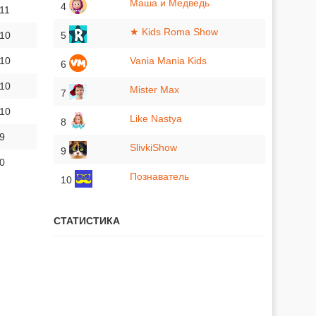
Маша и Медведь
4
 11
★ Kids Roma Show
 10
5
 10
Vania Mania Kids
6
 10
Mister Max
7
 10
Like Nastya
8
 9
SlivkiShow
9
 0
Познаватель
10
СТАТИСТИКА