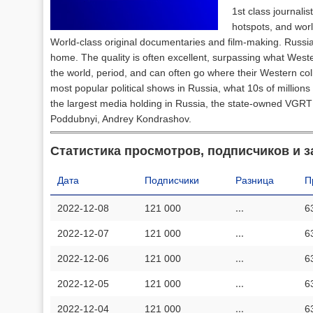
1st class journalis
hotspots, and worl
World-class original documentaries and film-making. Russia
home. The quality is often excellent, surpassing what Weste
the world, period, and can often go where their Western colle
most popular political shows in Russia, what 10s of millions
the largest media holding in Russia, the state-owned VGRTK.
Poddubnyi, Andrey Kondrashov.
Статистика просмотров, подписчиков и з
Дата
Подписчики
Разница
П
2022-12-08
121 000
...
6
2022-12-07
121 000
...
6
2022-12-06
121 000
...
6
2022-12-05
121 000
...
6
2022-12-04
121 000
...
6