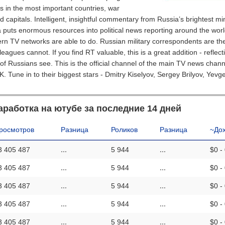
ts in the most important countries, war
d capitals. Intelligent, insightful commentary from Russia’s brightest mi
 puts enormous resources into political news reporting around the worl
rn TV networks are able to do. Russian military correspondents are the
agues cannot. If you find RT valuable, this is a great addition - reflect
 of Russians see. This is the official channel of the main TV news chann
 Tune in to their biggest stars - Dmitry Kiselyov, Sergey Brilyov, Yevg
аработка на ютубе за последние 14 дней
росмотров
Разница
Роликов
Разница
~До
3 405 487
...
5 944
...
$0 -
3 405 487
...
5 944
...
$0 -
3 405 487
...
5 944
...
$0 -
3 405 487
...
5 944
...
$0 -
3 405 487
...
5 944
...
$0 -