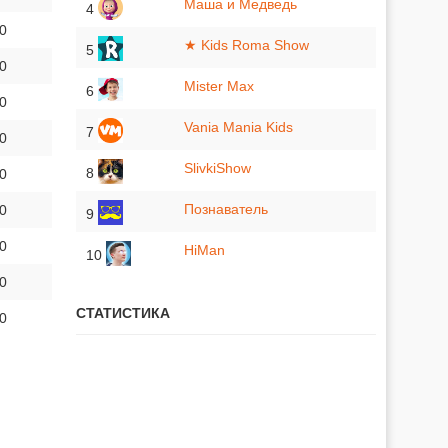
Маша и Медведь
4
 0
★ Kids Roma Show
5
 0
Mister Max
6
 0
Vania Mania Kids
7
 0
SlivkiShow
8
 0
Познаватель
 0
9
 0
HiMan
10
 0
СТАТИСТИКА
 0