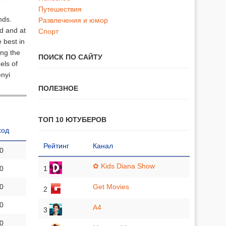
Путешествия
nds.
Развлечения и юмор
d and at
Спорт
 best in
ing the
ПОИСК ПО САЙТУ
els of
enyi
ПОЛЕЗНОЕ
ТОП 10 ЮТУБЕРОВ
ход
Рейтинг
Канал
 0
✿ Kids Diana Show
 0
1
 0
Get Movies
2
 0
A4
3
 0