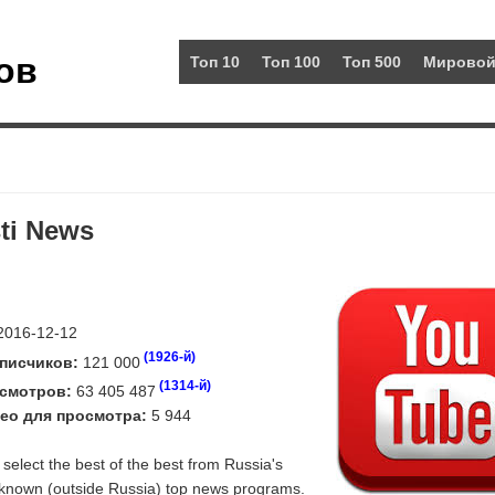
ов
Топ 10
Топ 100
Топ 500
Мировой
ti News
016-12-12
(1926-й)
писчиков:
121 000
(1314-й)
смотров:
63 405 487
ео для просмотра:
5 944
elect the best of the best from Russia's
le-known (outside Russia) top news programs.