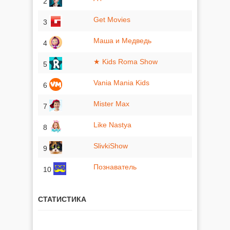
2
Get Movies
3
Маша и Медведь
4
★ Kids Roma Show
5
Vania Mania Kids
6
Mister Max
7
Like Nastya
8
SlivkiShow
9
Познаватель
10
СТАТИСТИКА