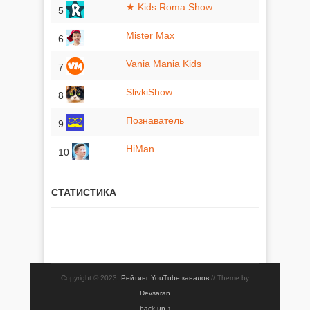
★ Kids Roma Show
5
Mister Max
6
Vania Mania Kids
7
SlivkiShow
8
Познаватель
9
HiMan
10
СТАТИСТИКА
Copyright © 2023,
Рейтинг YouTube каналов
// Theme by
Devsaran
back up ↑