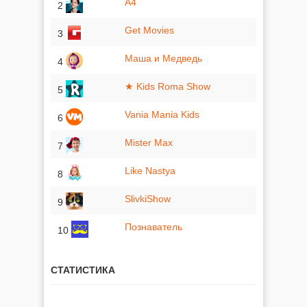
A4
2
Get Movies
3
Маша и Медведь
4
★ Kids Roma Show
5
Vania Mania Kids
6
Mister Max
7
Like Nastya
8
SlivkiShow
9
Познаватель
10
СТАТИСТИКА