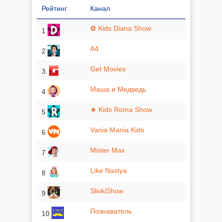
Рейтинг
Канал
✿ Kids Diana Show
1
A4
2
Get Movies
3
Маша и Медведь
4
★ Kids Roma Show
5
Vania Mania Kids
6
Mister Max
7
Like Nastya
8
SlivkiShow
9
Познаватель
10