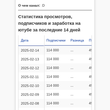
О чем канал:
:D
Статистика просмотров,
подписчиков и заработка на
ютубе за последние 14 дней
Дата
Подписчики
Разница
Просмотров
114 000
...
49 397 934
2025-02-14
114 000
...
49 392 327
2025-02-13
114 000
...
49 394 731
2025-02-12
114 000
...
49 394 910
2025-02-11
114 000
...
49 389 940
2025-02-10
114 000
...
49 389 188
2025-02-09
114 000
...
49 389 373
2025-02-08