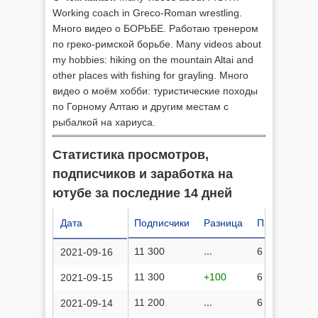
Working coach in Greco-Roman wrestling.
Много видео о БОРЬБЕ. Работаю тренером
по греко-римской борьбе. Many videos about
my hobbies: hiking on the mountain Altai and
other places with fishing for grayling. Много
видео о моём хобби: туристические походы
по Горному Алтаю и другим местам с
рыбалкой на хариуса.
Статистика просмотров,
подписчиков и заработка на
ютубе за последние 14 дней
Дата
Подписчики
Разница
Просмотров
11 300
...
6 536 441
2021-09-16
11 300
+100
6 536 355
2021-09-15
11 200
...
6 536 233
2021-09-14