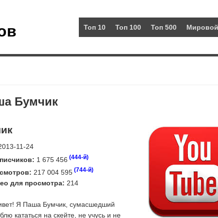
ов
Топ 10
Топ 100
Топ 500
Мировой
ша Бумчик
чик
013-11-24
(444-й)
писчиков:
1 675 456
(744-й)
смотров:
217 004 595
ео для просмотра:
214
вет! Я Паша Бумчик, сумасшедший
блю кататься на скейте, не учусь и не