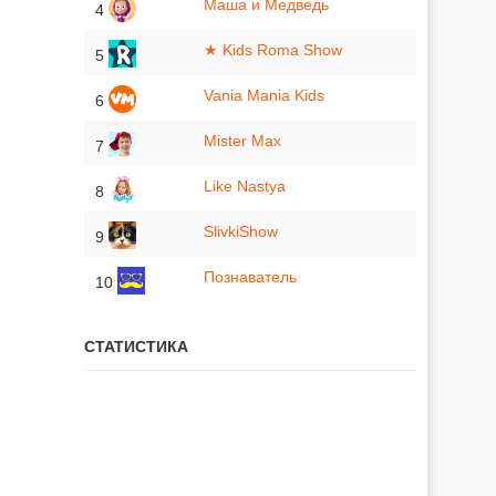
Маша и Медведь
4
★ Kids Roma Show
5
Vania Mania Kids
6
Mister Max
7
Like Nastya
8
SlivkiShow
9
Познаватель
10
СТАТИСТИКА