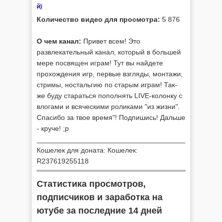
й)
Количество видео для просмотра:
5 876
О чем канал:
Привет всем! Это
развлекательный канал, который в большей
мере посвящен играм! Тут вы найдете
прохождения игр, первые взгляды, монтажи,
стримы, ностальгию по старым играм! Так-
же буду стараться пополнять LIVE-колонку с
влогами и всяческими роликами "из жизни".
Спасибо за твое время"! Подпишись! Дальше
- круче! ;p
_________________________________________
Кошелек для доната: Кошелек:
R237619255118
Статистика просмотров,
подписчиков и заработка на
ютубе за последние 14 дней