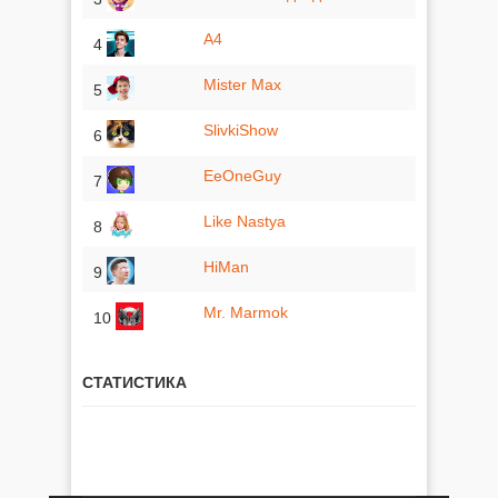
A4
4
Mister Max
5
SlivkiShow
6
EeOneGuy
7
Like Nastya
8
HiMan
9
Mr. Marmok
10
СТАТИСТИКА