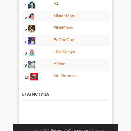
A4
4
Mister Max
5
SlivkiShow
6
EeOneGuy
7
Like Nastya
8
HiMan
9
Mr. Marmok
10
СТАТИСТИКА
Copyright © 2021,
Рейтинг YouTube каналов
// Theme by