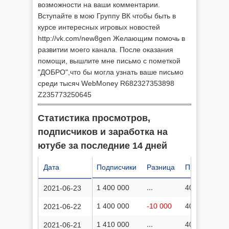
возможности на ваши комментарии.
Вступайте в мою Группу ВК чтобы быть в
курсе интересных игровых новостей
http://vk.com/new8gen Желающим помочь в
развитии моего канала. После оказания
помощи, вышлите мне письмо с пометкой
"ДОБРО",что бы могла узнать ваше письмо
среди тысяч WebMoney R682327353898
Z235773250645
Статистика просмотров,
подписчиков и заработка на
ютубе за последние 14 дней
Дата
Подписчики
Разница
Просмотров
1 400 000
...
400 221 931
2021-06-23
1 400 000
-10 000
400 214 634
2021-06-22
1 410 000
...
400 207 351
2021-06-21