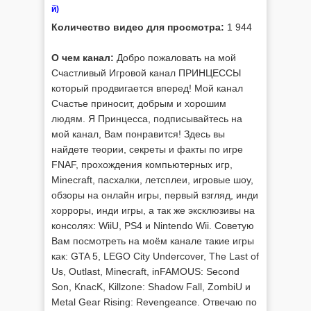
й)
Количество видео для просмотра:
1 944
О чем канал:
Добро пожаловать на мой
Счастливый Игровой канал ПРИНЦЕССЫ
который продвигается вперед! Мой канал
Счастье приносит, добрым и хорошим
людям. Я Принцесса, подписывайтесь на
мой канал, Вам понравится! Здесь вы
найдете теории, секреты и факты по игре
FNAF, прохождения компьютерных игр,
Minecraft, пасхалки, летсплеи, игровые шоу,
обзоры на онлайн игры, первый взгляд, инди
хорроры, инди игры, а так же эксклюзивы на
консолях: WiiU, PS4 и Nintendo Wii. Советую
Вам посмотреть на моём канале такие игры
как: GTA 5, LEGO City Undercover, The Last of
Us, Outlast, Minecraft, inFAMOUS: Second
Son, KnacK, Killzone: Shadow Fall, ZombiU и
Metal Gear Rising: Revengeance. Отвечаю по