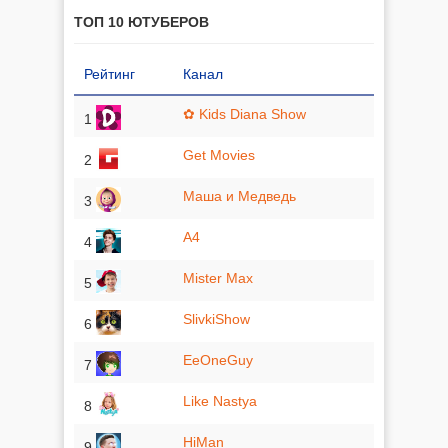
ТОП 10 ЮТУБЕРОВ
Рейтинг
Канал
✿ Kids Diana Show
1
Get Movies
2
Маша и Медведь
3
A4
4
Mister Max
5
SlivkiShow
6
EeOneGuy
7
Like Nastya
8
HiMan
9