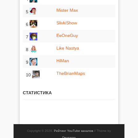
Mister Max
5
SlivkiShow
6
EeOneGuy
7
Like Nastya
8
HiMan
9
TheBrianMaps
10
СТАТИСТИКА
Copyright © 2020,
Рейтинг YouTube каналов
// Theme by
Devsaran