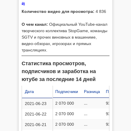
й)
Количество видео для просмотра:
4 836
О чем канал:
Официальный YouTube-канал
творческого коллектива StopGame, команды
SGTV и прочих виновных в машиниме,
видео-обзорах, игрозорах и прямых
трансляциях.
Статистика просмотров,
подписчиков и заработка на
ютубе за последние 14 дней
Дата
Подписчики
Разница
Просмотров
2 070 000
...
937 673 389
2021-06-23
2 070 000
...
937 222 953
2021-06-22
2 070 000
...
936 610 524
2021-06-21