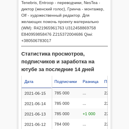
Tenebris, Entroop - переводчики, NesTea -
диктор (женский голос), Гринча - монтажер,
Olf - художественный редактор. Для
желающих помочь проекту материально
(WM): R421965961763 U312458869758
E840959858476 Z215372004686 Qiwi:
+380506783017
Статистика просмотров,
подписчиков и заработка на
ютубе за последние 14 дней
Дата
Подписчики
Разница
Просмотров
785 000
...
223 102 955
2021-06-15
785 000
...
223 018 572
2021-06-14
785 000
+1 000
222 924 861
2021-06-13
784 000
...
222 841 941
2021-06-12