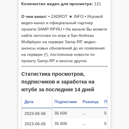
Количество видео для просмотра:
121
О чем канал:
• ZADROT ★ INFO • Игровой
видео-канал и официальный партнер
проекта SAMP-RP.RU • На канале Вы можете
найти летсплеи по игре в San Andreas
Multiplayer на сервере Samp-RP, видео-
анонсы новых обновлений до их появления
на сервере (!), постоянные новости по
проекту Samp-RP и многое другое.
Статистика просмотров,
подписчиков и заработка на
ютубе за последние 14 дней
Дата
Подписчики
Разница
Просмотров
35 600
...
5 113 216
2023-06-06
35 600
...
5 113 202
2023-06-05