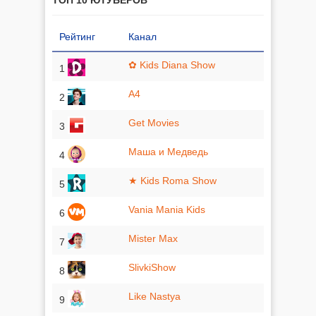
Рейтинг
Канал
✿ Kids Diana Show
1
A4
2
Get Movies
3
Маша и Медведь
4
★ Kids Roma Show
5
Vania Mania Kids
6
Mister Max
7
SlivkiShow
8
Like Nastya
9