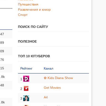
Путешествия
Развлечения и юмор
Спорт
ПОИСК ПО САЙТУ
847
ПОЛЕЗНОЕ
789
809
ТОП 10 ЮТУБЕРОВ
776
815
Рейтинг
Канал
1.8k
✿ Kids Diana Show
1
948
Get Movies
2
A4
3
1.8k