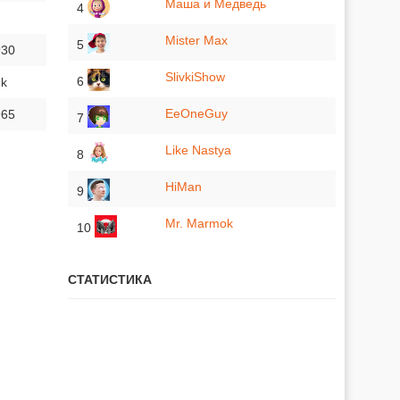
Маша и Медведь
4
Mister Max
5
930
SlivkiShow
6
1k
EeOneGuy
965
7
Like Nastya
8
HiMan
9
Mr. Marmok
10
СТАТИСТИКА