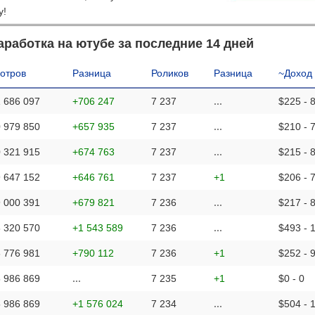
y!
аработка на ютубе за последние 14 дней
отров
Разница
Роликов
Разница
~Доход
 686 097
+706 247
7 237
...
$225 - 
 979 850
+657 935
7 237
...
$210 - 
 321 915
+674 763
7 237
...
$215 - 
 647 152
+646 761
7 237
+1
$206 - 
 000 391
+679 821
7 236
...
$217 - 
 320 570
+1 543 589
7 236
...
$493 - 
 776 981
+790 112
7 236
+1
$252 - 
 986 869
...
7 235
+1
$0 - 0
 986 869
+1 576 024
7 234
...
$504 - 