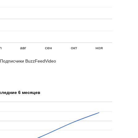
л
авг
сен
окт
ноя
Подписчики BuzzFeedVideo
следние 6 месяцев