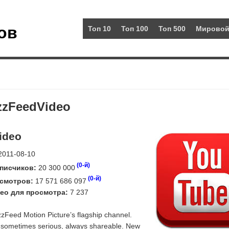
ов
Топ 10
Топ 100
Топ 500
Мировой
zzFeedVideo
ideo
011-08-10
(0-й)
писчиков:
20 300 000
(0-й)
смотров:
17 571 686 097
ео для просмотра:
7 237
zFeed Motion Picture’s flagship channel.
 sometimes serious, always shareable. New