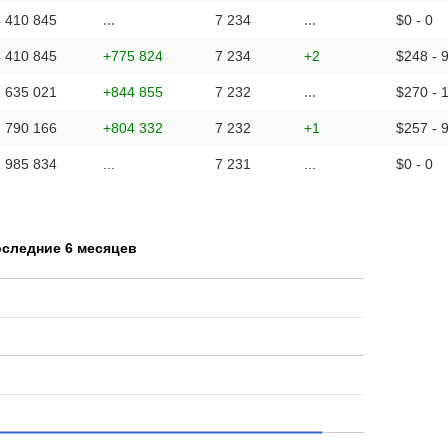
 410 845
...
7 234
...
$0 - 0
 410 845
+775 824
7 234
+2
$248 - 
 635 021
+844 855
7 232
...
$270 - 
 790 166
+804 332
7 232
+1
$257 - 
 985 834
...
7 231
...
$0 - 0
оследние 6 месяцев