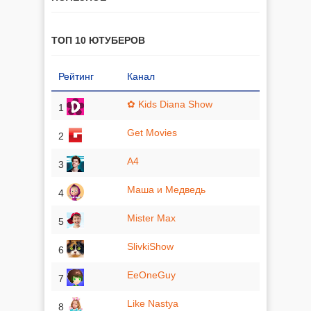
ТОП 10 ЮТУБЕРОВ
Рейтинг
Канал
✿ Kids Diana Show
1
Get Movies
2
A4
3
Маша и Медведь
4
Mister Max
5
SlivkiShow
6
EeOneGuy
7
Like Nastya
8