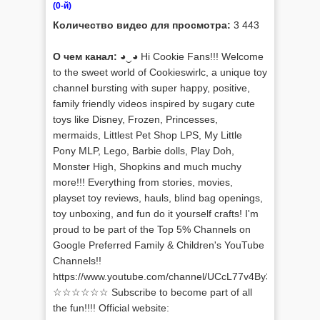
(0-й)
Количество видео для просмотра:
3 443
О чем канал:
◕‿◕ Hi Cookie Fans!!! Welcome
to the sweet world of Cookieswirlc, a unique toy
channel bursting with super happy, positive,
family friendly videos inspired by sugary cute
toys like Disney, Frozen, Princesses,
mermaids, Littlest Pet Shop LPS, My Little
Pony MLP, Lego, Barbie dolls, Play Doh,
Monster High, Shopkins and much muchy
more!!! Everything from stories, movies,
playset toy reviews, hauls, blind bag openings,
toy unboxing, and fun do it yourself crafts! I'm
proud to be part of the Top 5% Channels on
Google Preferred Family & Children's YouTube
Channels!!
https://www.youtube.com/channel/UCcL77v4By3Z5TJWew
☆☆☆☆☆☆ Subscribe to become part of all
the fun!!!! Official website: