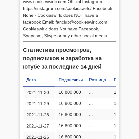
www.cookieswirlc.com Official Instagram:
https://instagram.com/cookieswirlc/ Facebook:
None - Cookieswirlc does NOT have a
facebook Email:
fanclub@cookieswirlc.com
Cookieswirlc does Not have Facebook,
Snapchat, Skype or any other social media.
Статистика просмотров,
подписчиков и заработка на
ютубе за последние 14 дней
Дата
Подписчики
Разница
Просмотров
16 800 000
...
18 014 193 
2021-11-30
16 800 000
...
18 005 476 
2021-11-29
16 800 000
...
17 995 599 
2021-11-28
16 800 000
...
17 984 849 
2021-11-27
16 800 000
...
17 975 864 
2021-11-26