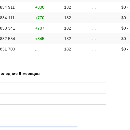
 834 911
+800
182
...
$0 -
 834 111
+770
182
...
$0 -
 833 341
+787
182
...
$0 -
 832 554
+845
182
...
$0 -
 831 709
...
182
...
$0 -
оследние 6 месяцев