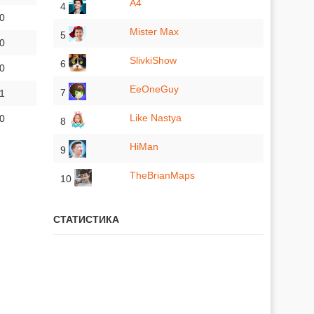
A4
4
 0
Mister Max
5
 0
SlivkiShow
6
 0
EeOneGuy
7
 1
Like Nastya
 0
8
HiMan
9
TheBrianMaps
10
СТАТИСТИКА