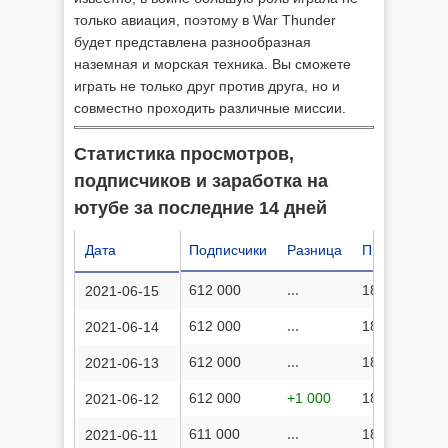
только авиация, поэтому в War Thunder
будет представлена разнообразная
наземная и морская техника. Вы сможете
играть не только друг против друга, но и
совместно проходить различные миссии.
Статистика просмотров,
подписчиков и заработка на
ютубе за последние 14 дней
Дата
Подписчики
Разница
Просмотров
612 000
...
181 154 337
2021-06-15
612 000
...
181 044 291
2021-06-14
612 000
...
180 953 715
2021-06-13
612 000
+1 000
180 862 071
2021-06-12
611 000
...
180 774 689
2021-06-11