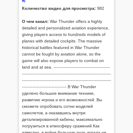
й)
Количество видео для просмотра:
982
О чем канал:
War Thunder offers a highly
detailed and personalized aviation experience,
giving players access to hundreds models of
planes with detailed cockpits. The massive
historical battles featured in War Thunder
cannot be fought by aviation alone, so the
game will also expose players to combat on
land and at sea. --------------------------------------
------------------------------------------------------------
------------------------------------------------------------
------------------------------ В War Thunder
уделено большое внимание технике,
развитию игрока и его возможностей. Вы
сможете опробовать сотни моделей
самолетов, а оказавшись внутри
детализированной кабины, максимально
погрузиться в атмосферу сражений.Как
известно, в войне большую роль играла не