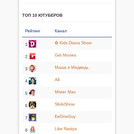
ТОП 10 ЮТУБЕРОВ
Рейтинг
Канал
✿ Kids Diana Show
1
Get Movies
2
Маша и Медведь
3
A4
4
Mister Max
5
SlivkiShow
6
EeOneGuy
7
Like Nastya
8