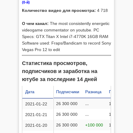
(0-й)
Количество видео для просмотра:
4 718
О чем канал:
The most consistently energetic
videogame commentator on youtube. PC
Specs: GTX Titan X Intel i7-4770K 16GB RAM
Software used: Fraps/Bandicam to record Sony
Vegas Pro 12 to edit
Статистика просмотров,
подписчиков и заработка на
ютубе за последние 14 дней
Дата
Подписчики
Разница
Просмотров
26 300 000
...
13 759 608 
2021-01-22
26 300 000
...
13 756 158 
2021-01-21
26 300 000
+100 000
13 752 327 
2021-01-20