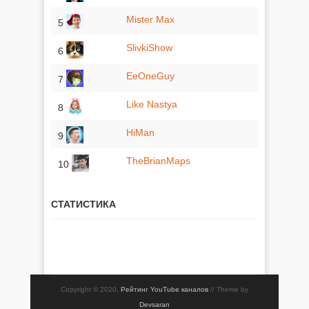
Mister Max
5
SlivkiShow
6
EeOneGuy
7
Like Nastya
8
HiMan
9
TheBrianMaps
10
СТАТИСТИКА
Copyright © 2020,
Рейтинг YouTube каналов
// Theme by
Devsaran