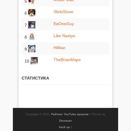
5
SlivkiShow
6
EeOneGuy
7
Like Nastya
8
HiMan
9
TheBrianMaps
10
СТАТИСТИКА
Copyright © 2020,
Рейтинг YouTube каналов
// Theme by
Devsaran
back up ↑