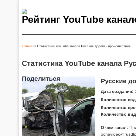
Рейтинг YouTube канал
Главная
» Статистика YouTube канала Русские дороги - происшествия
Вы здесь
Статистика YouTube канала Ру
Поделиться
Русские д
Дата создания:
2
Количество под
Количество про
Количество вид
О чем канал:
При
ochevidec@rusdtp