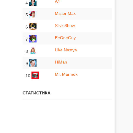
A4
4
Mister Max
5
SlivkiShow
6
EeOneGuy
7
Like Nastya
8
HiMan
9
Mr. Marmok
10
СТАТИСТИКА