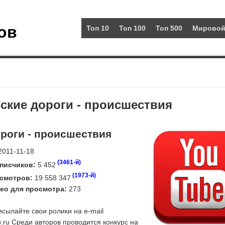
ов
Топ 10
Топ 100
Топ 500
Мировой
сские дороги - происшествия
ороги - происшествия
011-11-18
(3461-й)
писчиков:
5 452
(1973-й)
смотров:
19 558 347
ео для просмотра:
273
сылайте свои ролики на e-mail
.ru
Среди авторов проводится конкурс на