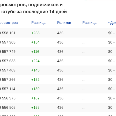
просмотров, подписчиков и
 ютубе за последние 14 дней
росмотров
Разница
Роликов
Разница
~До
9 558 161
+258
436
...
$0 -
9 557 903
+154
436
...
$0 -
9 557 749
+116
436
...
$0 -
9 557 633
+224
436
...
$0 -
9 557 409
+143
436
...
$0 -
9 557 266
+152
436
...
$0 -
9 557 114
+139
436
...
$0 -
9 556 975
+167
436
...
$0 -
9 556 808
+158
436
...
$0 -