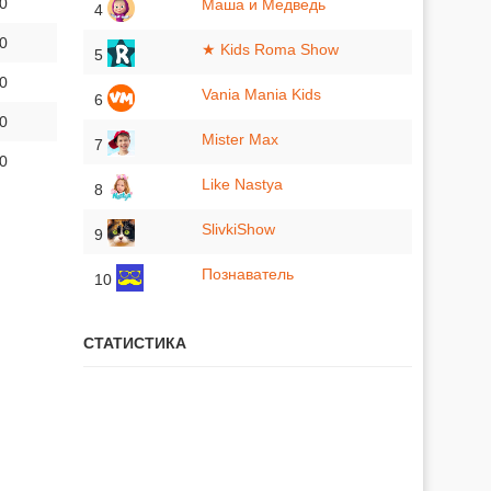
 0
Маша и Медведь
4
 0
★ Kids Roma Show
5
 0
Vania Mania Kids
6
 0
Mister Max
7
 0
Like Nastya
8
SlivkiShow
9
Познаватель
10
СТАТИСТИКА