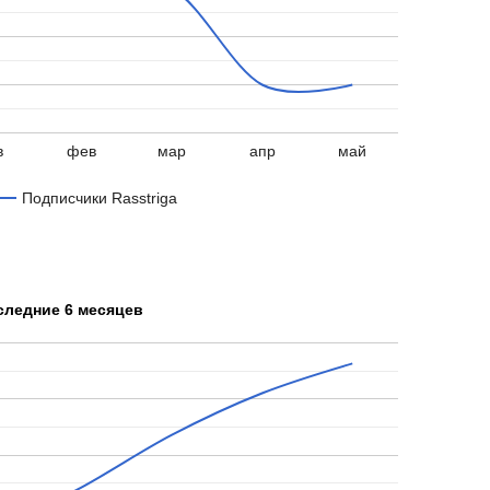
в
фев
мар
апр
май
Подписчики Rasstriga
следние 6 месяцев