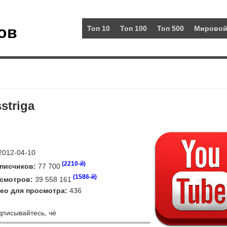
ов
Топ 10
Топ 100
Топ 500
Мировой
striga
012-04-10
(2210-й)
писчиков:
77 700
(1586-й)
смотров:
39 558 161
ео для просмотра:
436
писывайтесь, чё