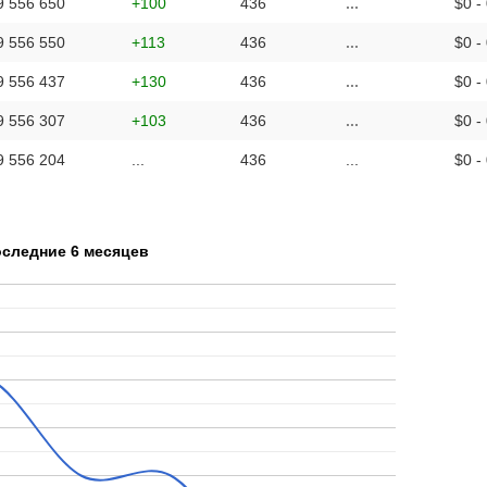
9 556 650
+100
436
...
$0 -
9 556 550
+113
436
...
$0 -
9 556 437
+130
436
...
$0 -
9 556 307
+103
436
...
$0 -
9 556 204
...
436
...
$0 -
оследние 6 месяцев