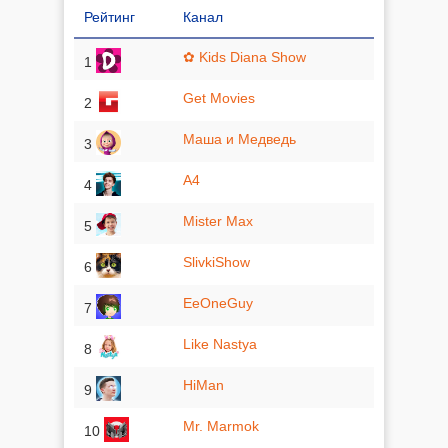
Рейтинг
Канал
✿ Kids Diana Show
1
Get Movies
2
Маша и Медведь
3
A4
4
Mister Max
5
SlivkiShow
6
EeOneGuy
7
Like Nastya
8
HiMan
9
Mr. Marmok
10