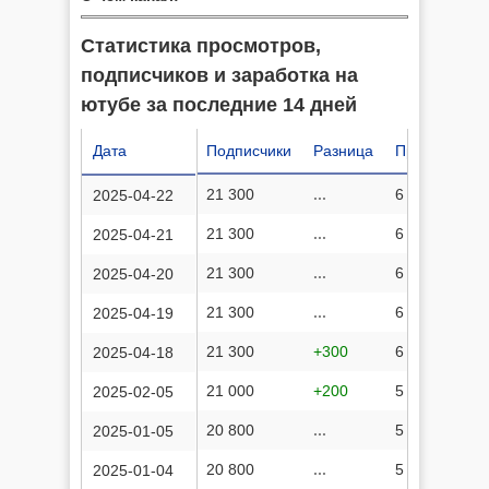
Статистика просмотров,
подписчиков и заработка на
ютубе за последние 14 дней
Дата
Подписчики
Разница
Просмотров
21 300
...
6 086 822
2025-04-22
21 300
...
6 086 077
2025-04-21
21 300
...
6 085 216
2025-04-20
21 300
...
6 084 451
2025-04-19
21 300
+300
6 083 569
2025-04-18
21 000
+200
5 962 255
2025-02-05
20 800
...
5 813 542
2025-01-05
20 800
...
5 812 569
2025-01-04