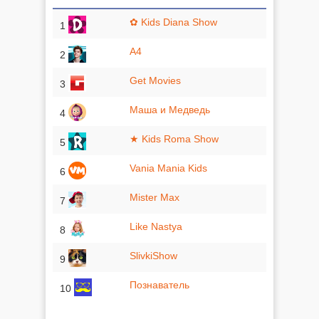
✿ Kids Diana Show
1
A4
2
Get Movies
3
Маша и Медведь
4
★ Kids Roma Show
5
Vania Mania Kids
6
Mister Max
7
Like Nastya
8
SlivkiShow
9
Познаватель
10