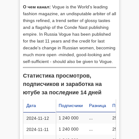
О чем канал:
Vogue is the World's leading
fashion magazine, an undisputable arbiter of all
things refined, a trend setter of glossy tastes
and a flagship of the Conde Nast publishing
empire. In Russia Vogue has been published
for the last 11 years and the credit for last
decade's change in Russian women, becoming
much more open -minded, good-looking and
self-sufficient - should also be given to Vogue.
Статистика просмотров,
подписчиков и заработка на
ютубе за последние 14 дней
Дата
Подписчики
Разница
Просмотров
1 240 000
...
257 562 099
2024-11-12
1 240 000
...
257 545 982
2024-11-11