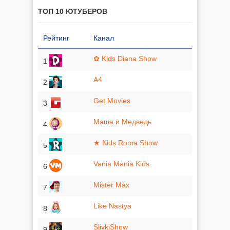
ТОП 10 ЮТУБЕРОВ
Рейтинг
Канал
✿ Kids Diana Show
1
A4
2
Get Movies
3
Маша и Медведь
4
★ Kids Roma Show
5
Vania Mania Kids
6
Mister Max
7
Like Nastya
8
SlivkiShow
9