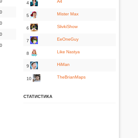
 0
A4
4
 0
Mister Max
5
 0
SlivkiShow
6
 0
EeOneGuy
7
 0
Like Nastya
8
HiMan
9
TheBrianMaps
10
СТАТИСТИКА