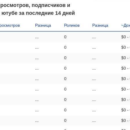
просмотров, подписчиков и
 ютубе за последние 14 дней
росмотров
Разница
Роликов
Разница
~До
...
0
...
$0 -
...
0
...
$0 -
...
0
...
$0 -
...
0
...
$0 -
...
0
...
$0 -
...
0
...
$0 -
...
0
...
$0 -
...
0
...
$0 -
...
0
...
$0 -