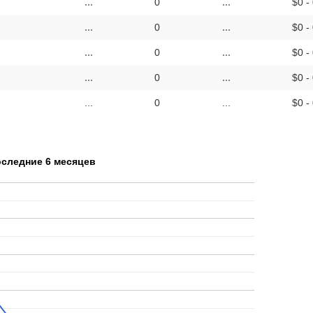
...
0
...
$0 -
...
0
...
$0 -
...
0
...
$0 -
...
0
...
$0 -
...
0
...
$0 -
оследние 6 месяцев