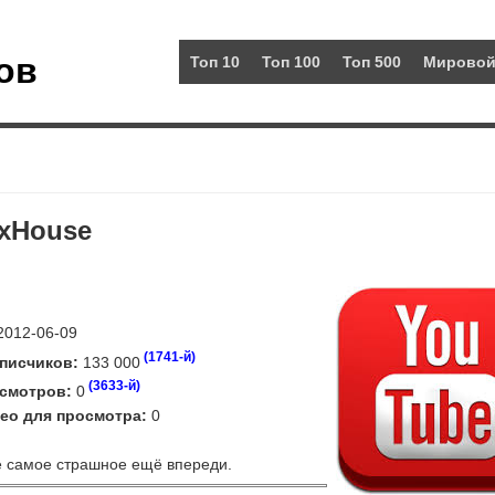
ов
Топ 10
Топ 100
Топ 500
Мировой
exHouse
012-06-09
(1741-й)
писчиков:
133 000
(3633-й)
смотров:
0
ео для просмотра:
0
 самое страшное ещё впереди.