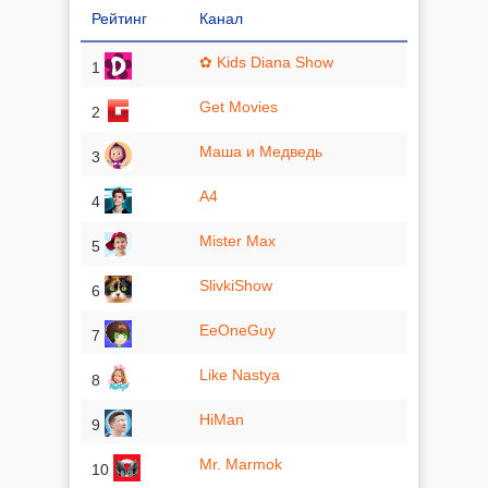
Рейтинг
Канал
✿ Kids Diana Show
1
Get Movies
2
Маша и Медведь
3
A4
4
Mister Max
5
SlivkiShow
6
EeOneGuy
7
Like Nastya
8
HiMan
9
Mr. Marmok
10