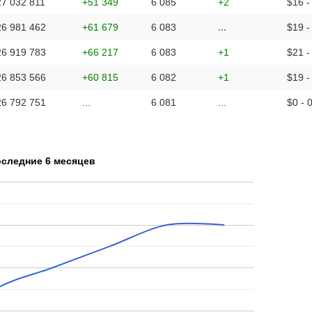
27 032 811
+51 349
6 085
+2
$16 -
26 981 462
+61 679
6 083
...
$19 -
26 919 783
+66 217
6 083
+1
$21 -
26 853 566
+60 815
6 082
+1
$19 -
26 792 751
...
6 081
...
$0 - 
оследние 6 месяцев