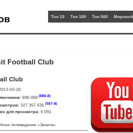
ов
Топ 10
Топ 100
Топ 500
Мировой
t Football Club
all Club
012-03-20
(888-й)
писчиков:
696 000
(587-й)
смотров:
327 357 635
ео для просмотра:
6 091
бное телевидение «Зенита»