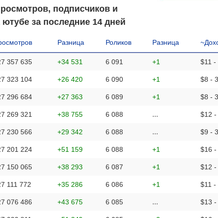
просмотров, подписчиков и
 ютубе за последние 14 дней
росмотров
Разница
Роликов
Разница
~Дох
27 357 635
+34 531
6 091
+1
$11 -
27 323 104
+26 420
6 090
+1
$8 - 
27 296 684
+27 363
6 089
+1
$8 - 
27 269 321
+38 755
6 088
...
$12 -
27 230 566
+29 342
6 088
...
$9 - 
27 201 224
+51 159
6 088
+1
$16 -
27 150 065
+38 293
6 087
+1
$12 -
27 111 772
+35 286
6 086
+1
$11 -
27 076 486
+43 675
6 085
...
$13 -