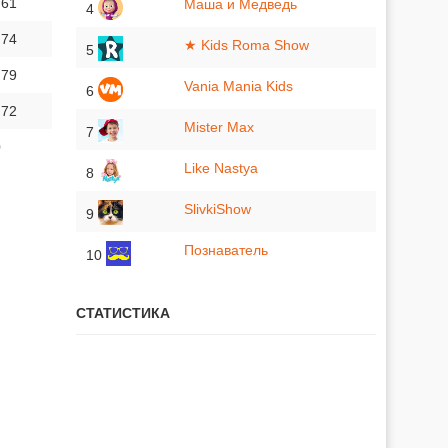
 61
Маша и Медведь
4
 74
★ Kids Roma Show
5
 79
Vania Mania Kids
6
 72
Mister Max
7
0
Like Nastya
8
SlivkiShow
9
Познаватель
10
СТАТИСТИКА