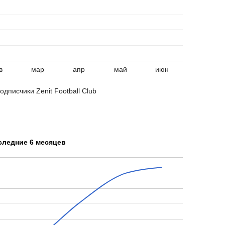
в
мар
апр
май
июн
одписчики Zenit Football Club
следние 6 месяцев